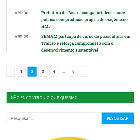
Prefeitura de Jacareacanga fortalece saúde
ABR 30
pública com produção própria de oxigênio no
HMJ
SEMAM participa de curso de piscicultura em
ABR 29
Trairão e reforça compromisso com o
desenvolvimento sustentável
Anterior
…
Próximo
1
2
3
4
9
NÃO ENCONTROU O QUE QUERIA?