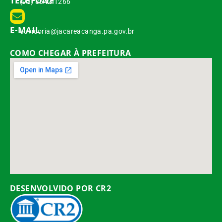
TELEFONE
(93) 3542-1266
E-MAIL
ouvidoria@jacareacanga.pa.gov.br
COMO CHEGAR À PREFEITURA
DESENVOLVIDO POR CR2