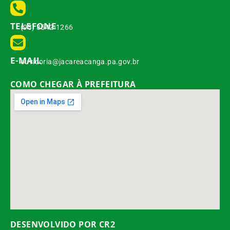
TELEFONE
(93) 3542-1266
E-MAIL
ouvidoria@jacareacanga.pa.gov.br
COMO CHEGAR À PREFEITURA
DESENVOLVIDO POR CR2