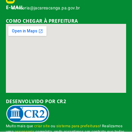
E-MAIL
ouvidoria@jacareacanga.pa.gov.br
COMO CHEGAR À PREFEITURA
DESENVOLVIDO POR CR2
Muito mais que
criar site
ou
sistema para prefeituras
! Realizamos
uma
assessoria
completa, onde garantimos em contrato que todas