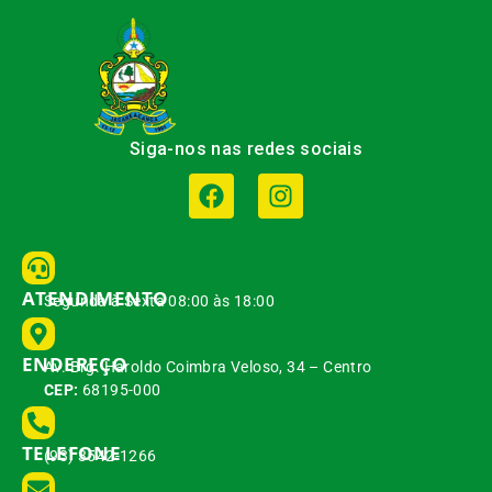
Siga-nos nas redes sociais
ATENDIMENTO
Segunda à Sexta 08:00 às 18:00
ENDEREÇO
Av. Brg. Haroldo Coimbra Veloso, 34 – Centro
CEP:
68195-000
TELEFONE
(93) 3542-1266