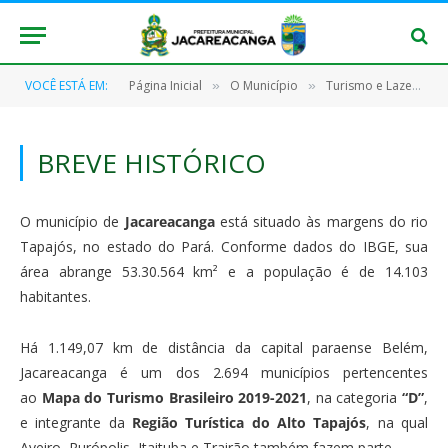
VOCÊ ESTÁ EM:
Página Inicial
O Município
Turismo e Lazer
»
»
»
BREVE HISTÓRICO
O município de
Jacareacanga
está situado às margens do rio
Tapajós, no estado do Pará. Conforme dados do IBGE, sua
área abrange 53.30.564 km² e a população é de 14.103
habitantes.
Há 1.149,07 km de distância da capital paraense Belém,
Jacareacanga é um dos 2.694 municípios pertencentes
ao
Mapa do Turismo Brasileiro 2019-2021
, na categoria
“D”
,
e integrante da
Região Turística do Alto Tapajós
, na qual
Aveiro, Rurópolis, Itaituba e Trairão também fazem parte.