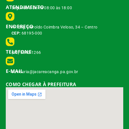
ATENDIMENTO
Segunda à Sexta 08:00 às 18:00
ENDEREÇO
Av. Brg. Haroldo Coimbra Veloso, 34 – Centro
CEP:
68195-000
TELEFONE
(93) 3542-1266
E-MAIL
ouvidoria@jacareacanga.pa.gov.br
COMO CHEGAR À PREFEITURA