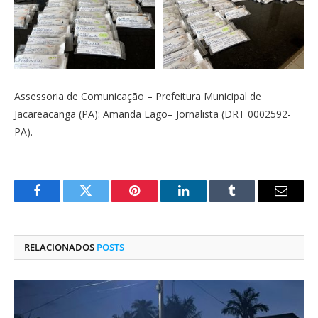
Assessoria de Comunicação – Prefeitura Municipal de
Jacareacanga (PA): Amanda Lago– Jornalista (DRT 0002592-
PA).
Facebook
Twitter
Pinterest
O
Tumblr
E-
LinkedIn
mail
RELACIONADOS
POSTS