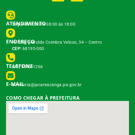
ATENDIMENTO
Segunda à Sexta 08:00 às 18:00
ENDEREÇO
Av. Brg. Haroldo Coimbra Veloso, 34 – Centro
CEP:
68195-000
TELEFONE
(93) 3542-1266
E-MAIL
ouvidoria@jacareacanga.pa.gov.br
COMO CHEGAR À PREFEITURA