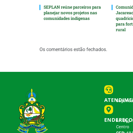
SEPLAN reúne parceiros para
Comunida
planejar novos projetos nas
Jacarea
comunidades indígenas
quadrici
para for
rural
Os comentários estão fechados.
ATENDIM
Segunda 
ENDEREÇO
Av. Brg.
Centro