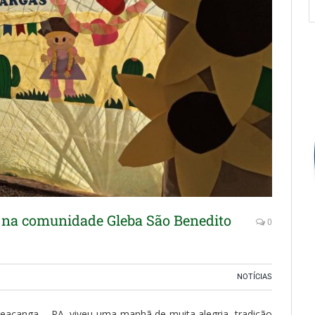
s na comunidade Gleba São Benedito
0
NOTÍCIAS
eacanga – PA, viveu uma manhã de muita alegria, tradição