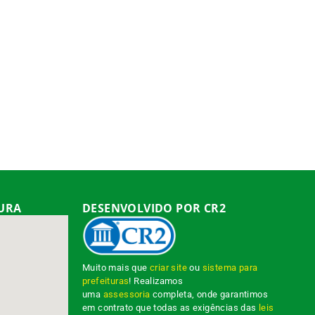
TURA
DESENVOLVIDO POR CR2
Muito mais que
criar site
ou
sistema para
prefeituras
! Realizamos
uma
assessoria
completa, onde garantimos
em contrato que todas as exigências das
leis