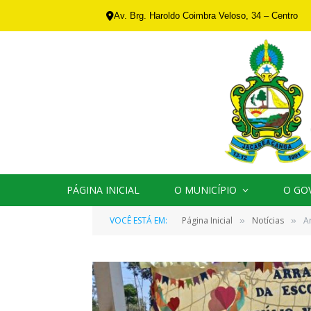
Av. Brg. Haroldo Coimbra Veloso, 34 – Centro
PÁGINA INICIAL
O MUNICÍPIO
O GO
VOCÊ ESTÁ EM:
Página Inicial
Notícias
A
»
»