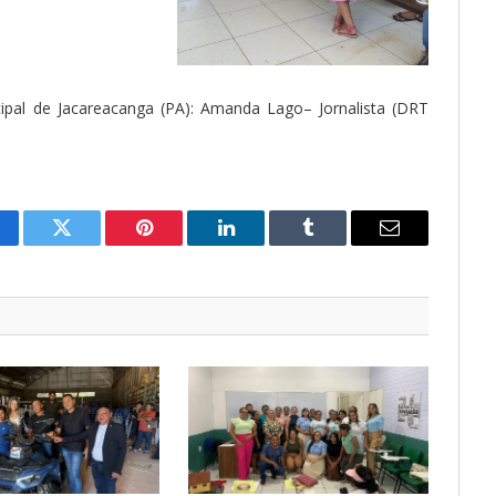
ipal de Jacareacanga (PA): Amanda Lago– Jornalista (DRT
cebook
Twitter
Pinterest
O
Tumblr
E-
LinkedIn
mail