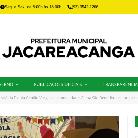
Seg. a Sex. de 8:00h às 18:00h
(93) 3542-1266
VERNO
PUBLICAÇÕES OFICIAIS
TRANSPARÊNCIA
rraiá da Escola Getúlio Vargas na comunidade Gleba São Benedito celebra a cul