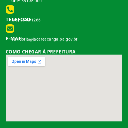
CEP:
68195-000
TELEFONE
(93) 3542-1266
E-MAIL
ouvidoria@jacareacanga.pa.gov.br
COMO CHEGAR À PREFEITURA