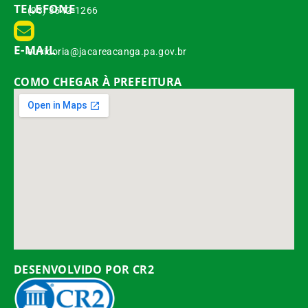
TELEFONE
(93) 3542-1266
E-MAIL
ouvidoria@jacareacanga.pa.gov.br
COMO CHEGAR À PREFEITURA
DESENVOLVIDO POR CR2