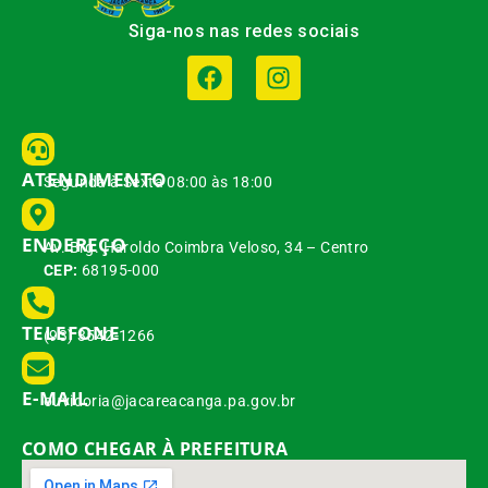
Siga-nos nas redes sociais
ATENDIMENTO
Segunda à Sexta 08:00 às 18:00
ENDEREÇO
Av. Brg. Haroldo Coimbra Veloso, 34 – Centro
CEP:
68195-000
TELEFONE
(93) 3542-1266
E-MAIL
ouvidoria@jacareacanga.pa.gov.br
COMO CHEGAR À PREFEITURA