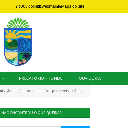
Ouvidoria
Webmail
Mapa do Site
PRECATÓRIO – FUNDEF
OUVIDORIA
tinados aos alunos da rede municipal (Ensino infantil, Fundamental, Médio, EJA e Escolas Indígenas))
NÃO ENCONTROU O QUE QUERIA?