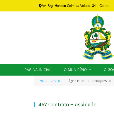
Av. Brg. Haroldo Coimbra Veloso, 34 – Centro
PÁGINA INICIAL
O MUNICÍPIO
O GO
VOCÊ ESTÁ EM:
Página Inicial
Licitações
»
»
467 Contrato – assinado