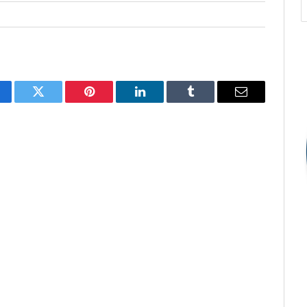
cebook
Twitter
Pinterest
O
Tumblr
E-
LinkedIn
mail