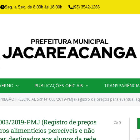
Seg. a Sex. de 8:00h às 18:00h
(93) 3542-1266
VERNO
PUBLICAÇÕES OFICIAIS
TRANSPARÊNCIA
PREGÃO PRESENCIAL SRP Nº 003/2019-PMJ (Registro de preços para eventual aquisição de gêneros alimentícios perecíveis e não perecíveis para a merenda escolar, des
3/2019-PMJ (Registro de preços
0
ros alimentícios perecíveis e não
ar, destinados aos alunos da rede