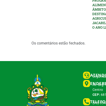
PROGRA
ALIMEN
ÂMBITO
DESTIN
AGRICU
JACARE
O ANO L
Os comentários estão fechados.
ATEND
Segunda 
ENDER
Av. Brg.
Centro
CEP:
681
TELEF
(93) 35