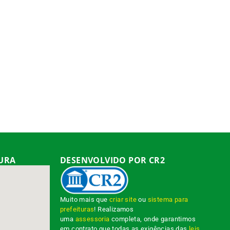
TURA
DESENVOLVIDO POR CR2
Muito mais que
criar site
ou
sistema para
prefeituras
! Realizamos
uma
assessoria
completa, onde garantimos
em contrato que todas as exigências das
leis