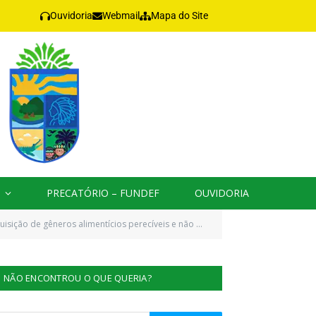
Ouvidoria
Webmail
Mapa do Site
PRECATÓRIO – FUNDEF
OUVIDORIA
tinados aos alunos da rede municipal (Ensino infantil, Fundamental, Médio, EJA e Escolas Indígenas))
NÃO ENCONTROU O QUE QUERIA?