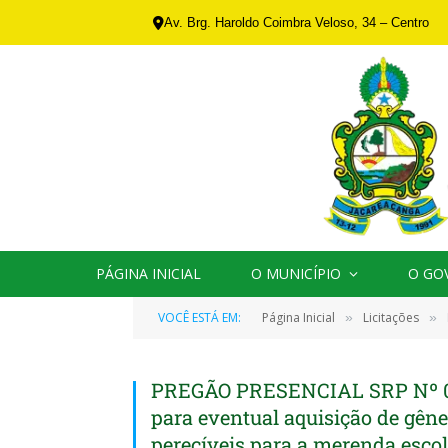
Av. Brg. Haroldo Coimbra Veloso, 34 – Centro
PÁGINA INICIAL
O MUNICÍPIO
O GO
VOCÊ ESTÁ EM:
Página Inicial
Licitações
»
»
PREGÃO PRESENCIAL SRP Nº 00
para eventual aquisição de gêne
perecíveis para a merenda escol