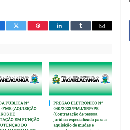
cebook
Twitter
Pinterest
O
Tumblr
E-
LinkedIn
mail
A PÚBLICA Nº
PREGÃO ELETRÔNICO Nº
3-FME (AQUISIÇÃO
040/2023/PMJ/SRP/PE
EROS DE
(Contratação de pessoa
TAÇÃO EM FUNÇÃO
jurídica especializada para a
UTENÇÃO DO
aquisição de mudas e