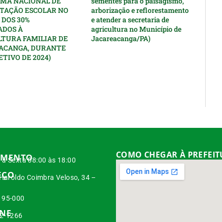
MA NACIONAL DE
sementes para o paisagismo,
TAÇÃO ESCOLAR NO
arborização e reflorestamento
 DOS 30%
e atender a secretaria de
ADOS À
agricultura no Município de
LTURA FAMILIAR DE
Jacareacanga/PA)
ACANGA, DURANTE
ETIVO DE 2024)
COMO CHEGAR À PREFEI
IMENTO
à Sexta 08:00 às 18:00
EÇO
 Haroldo Coimbra Veloso, 34 –
95-000
ONE
42-1266