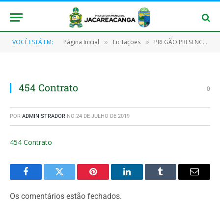
VOCÊ ESTÁ EM:
Página Inicial
Licitações
PREGÃO PRESENCIAL SRP Nº 003/2019-PMJ (Registro de preços para eventual aquisição de gêneros alimentícios perecíveis e não perecíveis para a merenda escolar, destinados aos alunos da rede municipal (Ensino infantil, Fundamental, Médio, EJA e Escolas Indígenas))
»
»
454 Contrato
0
POR
ADMINISTRADOR
NO
24 DE JULHO DE 2019
454 Contrato
Facebook
Twitter
Pinterest
O
Tumblr
E-
LinkedIn
mail
Os comentários estão fechados.