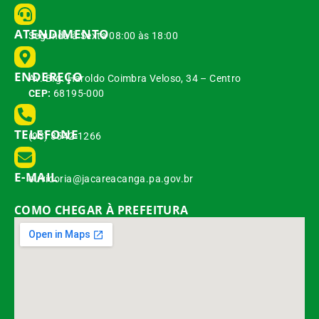
ATENDIMENTO
Segunda à Sexta 08:00 às 18:00
ENDEREÇO
Av. Brg. Haroldo Coimbra Veloso, 34 – Centro
CEP:
68195-000
TELEFONE
(93) 3542-1266
E-MAIL
ouvidoria@jacareacanga.pa.gov.br
COMO CHEGAR À PREFEITURA