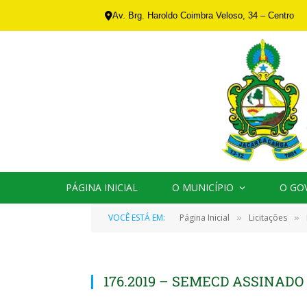
Av. Brg. Haroldo Coimbra Veloso, 34 – Centro
PÁGINA INICIAL
O MUNICÍPIO
O GO
VOCÊ ESTÁ EM:
Página Inicial
Licitações
»
»
176.2019 – SEMECD ASSINADO 