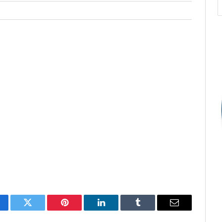
cebook
Twitter
Pinterest
O
Tumblr
E-