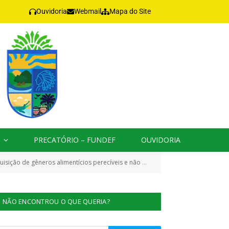
Ouvidoria
Webmail
Mapa do Site
PRECATÓRIO – FUNDEF
OUVIDORIA
tinados aos alunos da rede municipal (Ensino infantil, Fundamental, Médio, EJA e Escolas Indígenas))
NÃO ENCONTROU O QUE QUERIA?