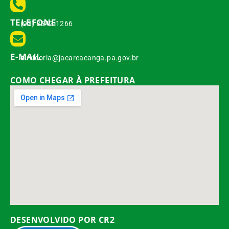
TELEFONE
(93) 3542-1266
E-MAIL
ouvidoria@jacareacanga.pa.gov.br
COMO CHEGAR À PREFEITURA
DESENVOLVIDO POR CR2