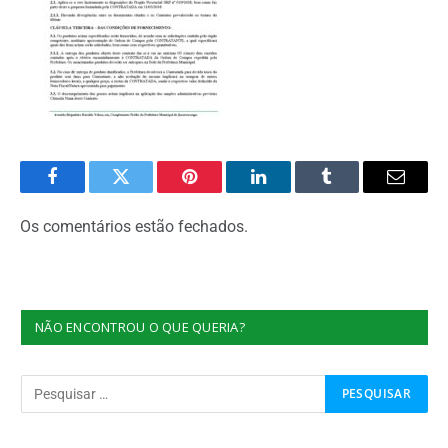
Facebook
Twitter
Pinterest
O
Tumblr
E-
LinkedIn
mail
Os comentários estão fechados.
NÃO ENCONTROU O QUE QUERIA?