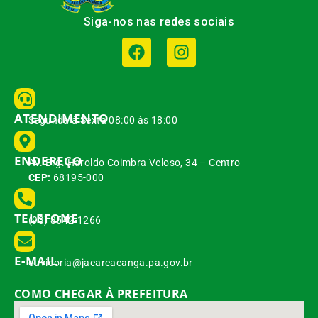
Siga-nos nas redes sociais
ATENDIMENTO
Segunda à Sexta 08:00 às 18:00
ENDEREÇO
Av. Brg. Haroldo Coimbra Veloso, 34 – Centro
CEP:
68195-000
TELEFONE
(93) 3542-1266
E-MAIL
ouvidoria@jacareacanga.pa.gov.br
COMO CHEGAR À PREFEITURA