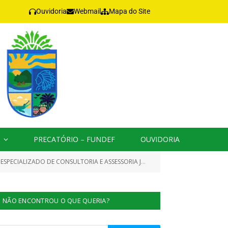
Ouvidoria
Webmail
Mapa do Site
PRECATÓRIO – FUNDEF
OUVIDORIA
ONSULTORIA E ASSESSORIA JURÍDICA E PATROCÍNIO OU DEFESA)
NÃO ENCONTROU O QUE QUERIA?