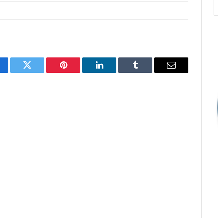
cebook
Twitter
Pinterest
O
Tumblr
E-
LinkedIn
mail