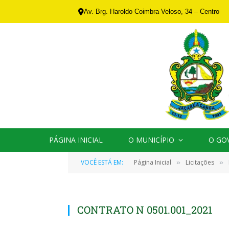
Av. Brg. Haroldo Coimbra Veloso, 34 – Centro
PÁGINA INICIAL
O MUNICÍPIO
O GO
VOCÊ ESTÁ EM:
Página Inicial
Licitações
»
»
CONTRATO N 0501.001_2021