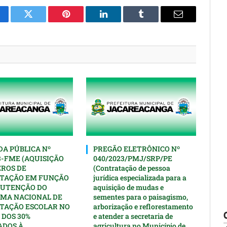
cebook
Twitter
Pinterest
O
Tumblr
E-
LinkedIn
mail
A PÚBLICA Nº
PREGÃO ELETRÔNICO Nº
3-FME (AQUISIÇÃO
040/2023/PMJ/SRP/PE
EROS DE
(Contratação de pessoa
TAÇÃO EM FUNÇÃO
jurídica especializada para a
UTENÇÃO DO
aquisição de mudas e
MA NACIONAL DE
sementes para o paisagismo,
TAÇÃO ESCOLAR NO
arborização e reflorestamento
 DOS 30%
e atender a secretaria de
ADOS À
agricultura no Município de