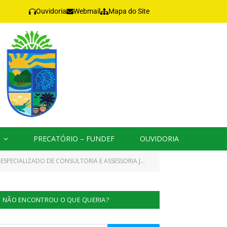
Ouvidoria
Webmail
Mapa do Site
PRECATÓRIO – FUNDEF
OUVIDORIA
ONSULTORIA E ASSESSORIA JURÍDICA E PATROCÍNIO OU DEFESA)
NÃO ENCONTROU O QUE QUERIA?