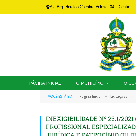
Av. Brg. Haroldo Coimbra Veloso, 34 – Centro
PÁGINA INICIAL
O MUNICÍPIO
O GO
VOCÊ ESTÁ EM:
Página Inicial
Licitações
»
»
INEXIGIBILIDADE Nº 23.1/202
PROFISSIONAL ESPECIALIZAD
JURÍDICA E PATROCÍNIO OU D