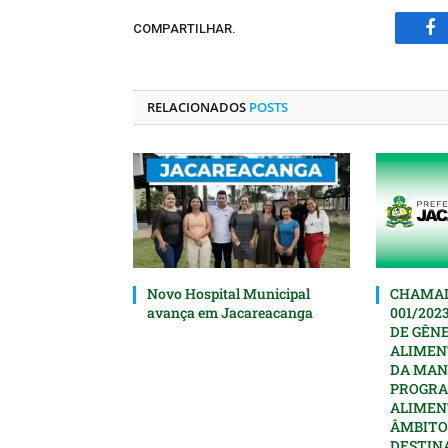
COMPARTILHAR.
Fa
RELACIONADOS
POSTS
Novo Hospital Municipal
CHAMAD
avança em Jacareacanga
001/202
DE GÊN
ALIMEN
DA MAN
PROGRA
ALIMEN
ÂMBITO
DESTIN