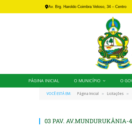
Av. Brg. Haroldo Coimbra Veloso, 34 – Centro
PÁGINA INICIAL
O MUNICÍPIO
O GO
VOCÊ ESTÁ EM:
Página Inicial
Licitações
»
»
03 PAV. AV.MUNDURUKÂNIA-