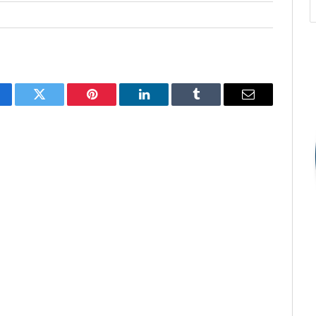
cebook
Twitter
Pinterest
O
Tumblr
E-
LinkedIn
mail