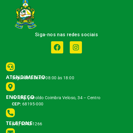
Siga-nos nas redes sociais
ATENDIMENTO
Segunda à Sexta 08:00 às 18:00
ENDEREÇO
Av. Brg. Haroldo Coimbra Veloso, 34 – Centro
CEP:
68195-000
TELEFONE
(93) 3542-1266