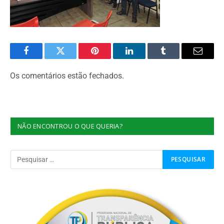
Facebook
Twitter
Pinterest
O
Tumblr
E-
LinkedIn
mail
Os comentários estão fechados.
NÃO ENCONTROU O QUE QUERIA?