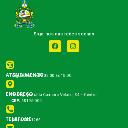
Siga-nos nas redes sociais
ATENDIMENTO
Segunda à Sexta 08:00 às 18:00
ENDEREÇO
Av. Brg. Haroldo Coimbra Veloso, 34 – Centro
CEP:
68195-000
TELEFONE
(93) 3542-1266