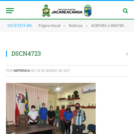
VOCÊ ESTÁ EM:
Página Inicial
Notícias
ADEPARÁ e EMATER discutem parcerias com o governo municipal para alavancar a vacinação dos rebanhos bovinos
»
»
DSCN4723
0
POR
IMPRENSA
NO
25 DE MARÇO DE 2021