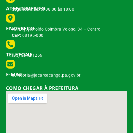
ATENDIMENTO
Segunda à Sexta 08:00 às 18:00
ENDEREÇO
Av. Brg. Haroldo Coimbra Veloso, 34 – Centro
CEP:
68195-000
TELEFONE
(93) 3542-1266
E-MAIL
ouvidoria@jacareacanga.pa.gov.br
COMO CHEGAR À PREFEITURA