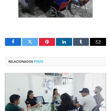
Facebook
Twitter
Pinterest
O
Tumblr
E-
LinkedIn
mail
RELACIONADOS
POSTS