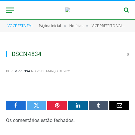
VOCÊ ESTÁ EM:
Página Inicial
Notícias
VICE PREFEITO VALMAR KABA E SECRETARIO DE EDUCAÇÃO DANILO COSTA VISITAM A ESCOLA MARILIA EMILIA
»
»
DSCN4834
0
POR
IMPRENSA
NO
26 DE MARÇO DE 2021
Facebook
Twitter
Pinterest
O
Tumblr
E-
LinkedIn
mail
Os comentários estão fechados.