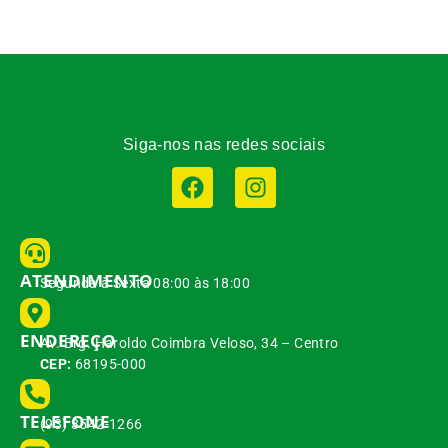
Siga-nos nas redes sociais
ATENDIMENTO
Segunda à Sexta 08:00 às 18:00
ENDEREÇO
Av. Brg. Haroldo Coimbra Veloso, 34 – Centro
CEP:
68195-000
TELEFONE
(93) 3542-1266