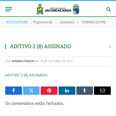
VOCÊ ESTÁ EM:
Página Inicial
Licitações
TOMADA DE PREÇOS Nº 006/2017
»
»
ADITIVO 2 (8) ASSINADO
0
POR
ADMINISTRADOR
NO
16 DE OUTUBRO DE 2019
ADITIVO 2 (8) ASSINADO
Facebook
Twitter
Pinterest
O
Tumblr
E-
LinkedIn
mail
Os comentários estão fechados.