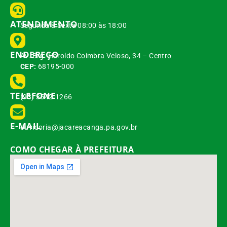
ATENDIMENTO
Segunda à Sexta 08:00 às 18:00
ENDEREÇO
Av. Brg. Haroldo Coimbra Veloso, 34 – Centro
CEP:
68195-000
TELEFONE
(93) 3542-1266
E-MAIL
ouvidoria@jacareacanga.pa.gov.br
COMO CHEGAR À PREFEITURA