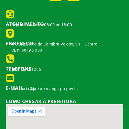
ATENDIMENTO
Segunda à Sexta 08:00 às 18:00
ENDEREÇO
Av. Brg. Haroldo Coimbra Veloso, 34 – Centro
CEP:
68195-000
TELEFONE
(93) 3542-1266
E-MAIL
ouvidoria@jacareacanga.pa.gov.br
COMO CHEGAR À PREFEITURA