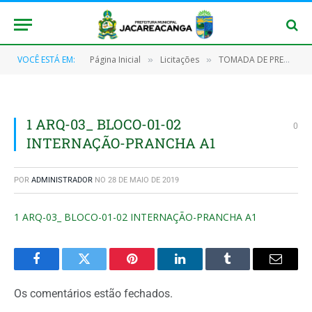
VOCÊ ESTÁ EM:
Página Inicial
Licitações
TOMADA DE PREÇOS Nº 002/2019 (Reforma e Ampliação do Hospital Municipal de Jacareacanga/PA)
»
»
1 ARQ-03_ BLOCO-01-02
0
INTERNAÇÃO-PRANCHA A1
POR
ADMINISTRADOR
NO
28 DE MAIO DE 2019
1 ARQ-03_ BLOCO-01-02 INTERNAÇÃO-PRANCHA A1
Facebook
Twitter
Pinterest
O
Tumblr
E-
LinkedIn
mail
Os comentários estão fechados.