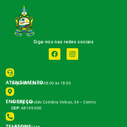
Siga-nos nas redes sociais
ATENDIMENTO
Segunda à Sexta 08:00 às 18:00
ENDEREÇO
Av. Brg. Haroldo Coimbra Veloso, 34 – Centro
CEP:
68195-000
TELEFONE