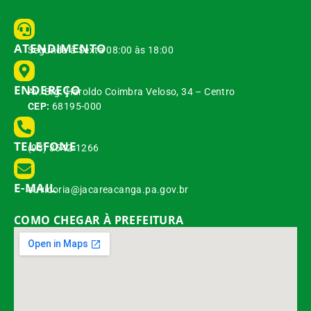
ATENDIMENTO
Segunda à Sexta 08:00 às 18:00
ENDEREÇO
Av. Brg. Haroldo Coimbra Veloso, 34 – Centro
CEP:
68195-000
TELEFONE
(93) 3542-1266
E-MAIL
ouvidoria@jacareacanga.pa.gov.br
COMO CHEGAR À PREFEITURA