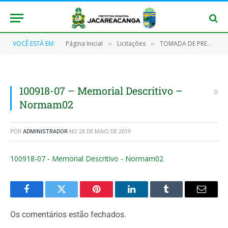
VOCÊ ESTÁ EM:
Página Inicial
Licitações
TOMADA DE PREÇOS Nº 001/2019 (Contratação em Regime de Empreitada por Menor Preço Global de Empresa Especializada para Aquisição de 1 (uma) Unidade Básica de Saúde Fluvial (UBS Fluvial) itinerante equipada e mobiliada)
»
»
100918-07 – Memorial Descritivo –
0
Normam02
POR
ADMINISTRADOR
NO
28 DE MAIO DE 2019
100918-07 - Memorial Descritivo - Normam02
Facebook
Twitter
Pinterest
O
Tumblr
E-
LinkedIn
mail
Os comentários estão fechados.