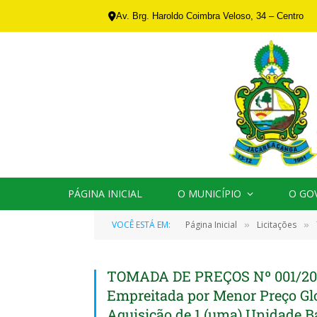
Av. Brg. Haroldo Coimbra Veloso, 34 – Centro
PÁGINA INICIAL
O MUNICÍPIO
O GO
VOCÊ ESTÁ EM:
Página Inicial
Licitações
»
»
TOMADA DE PREÇOS Nº 001/201
Empreitada por Menor Preço Gl
Aquisição de 1 (uma) Unidade Bá