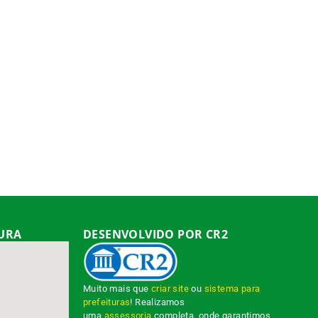
TURA
DESENVOLVIDO POR CR2
Muito mais que
criar site
ou
sistema para
prefeituras
! Realizamos
uma
assessoria
completa, onde garantimos