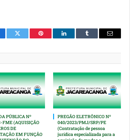
cebook
Twitter
Pinterest
O
Tumblr
E-
LinkedIn
mail
A PÚBLICA Nº
PREGÃO ELETRÔNICO Nº
3-FME (AQUISIÇÃO
040/2023/PMJ/SRP/PE
EROS DE
(Contratação de pessoa
TAÇÃO EM FUNÇÃO
jurídica especializada para a