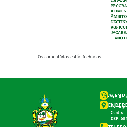
DA MAN
PROGRA
ALIMEN
ÂMBITO
DESTIN
AGRICU
JACARE
O ANO L
Os comentários estão fechados.
ATEND
Segunda 
ENDER
Av. Brg.
Centro
CEP:
681
TELEF