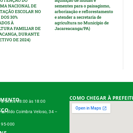
UTENÇÃO DO
aquisição de mudas e
MA NACIONAL DE
sementes para o paisagismo,
TAÇÃO ESCOLAR NO
arborização e reflorestamento
 DOS 30%
e atender a secretaria de
ADOS À
agricultura no Município de
LTURA FAMILIAR DE
Jacareacanga/PA)
ACANGA, DURANTE
ETIVO DE 2024)
COMO CHEGAR À PREFEI
IMENTO
à Sexta 08:00 às 18:00
EÇO
 Haroldo Coimbra Veloso, 34 –
95-000
ONE