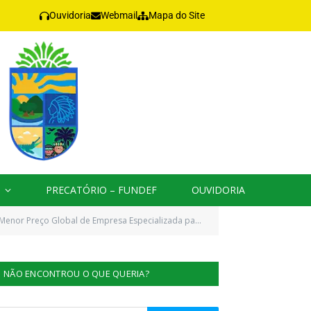
Ouvidoria
Webmail
Mapa do Site
PRECATÓRIO – FUNDEF
OUVIDORIA
(uma) Unidade Básica de Saúde Fluvial (UBS Fluvial) itinerante equipada e mobiliada)
NÃO ENCONTROU O QUE QUERIA?