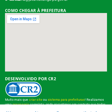
COMO CHEGAR À PREFEITURA
DESENVOLVIDO POR CR2
Muito mais que
criar site
ou
sistema para prefeituras
! Realizamos
uma
assessoria
completa, onde garantimos em contrato que todas
as exigências das
leis de transparência pública
serão atendidas.