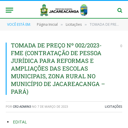
VOCÊ ESTÁ EM:
Página Inicial
Licitações
TOMADA DE PREÇO Nº 002/2023-FME (CONTRATAÇÃO DE PESSOA JURÍDICA PARA REFORMAS E AMPLIAÇÕES DAS ESCOLAS MUNICIPAIS, ZONA RURAL NO MUNICÍPIO DE JACAREACANGA – PARÁ)
»
»
TOMADA DE PREÇO Nº 002/2023-
0
FME (CONTRATAÇÃO DE PESSOA
JURÍDICA PARA REFORMAS E
AMPLIAÇÕES DAS ESCOLAS
MUNICIPAIS, ZONA RURAL NO
MUNICÍPIO DE JACAREACANGA –
PARÁ)
POR
CR2-ADMIN3
NO
7 DE MARÇO DE 2023
LICITAÇÕES
EDITAL