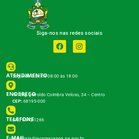
Siga-nos nas redes sociais
ATENDIMENTO
Segunda à Sexta 08:00 às 18:00
ENDEREÇO
Av. Brg. Haroldo Coimbra Veloso, 34 – Centro
CEP:
68195-000
TELEFONE
(93) 3542-1266
E-MAIL
ouvidoria@jacareacanga.pa.gov.br