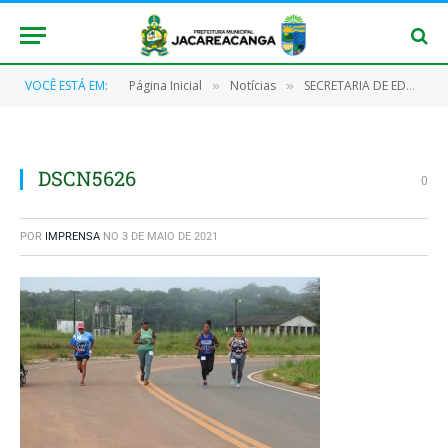
VOCÊ ESTÁ EM:
Página Inicial
Notícias
SECRETARIA DE EDUCAÇÃO REALIZOU PROGRAMAÇÃO DO TRABALHADOR
»
»
DSCN5626
0
POR
IMPRENSA
NO
3 DE MAIO DE 2021