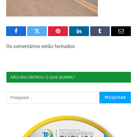
Facebook
Twitter
Pinterest
O
Tumblr
E-
LinkedIn
mail
Os comentários estão fechados.
NÃO ENCONTROU O QUE QUERIA?