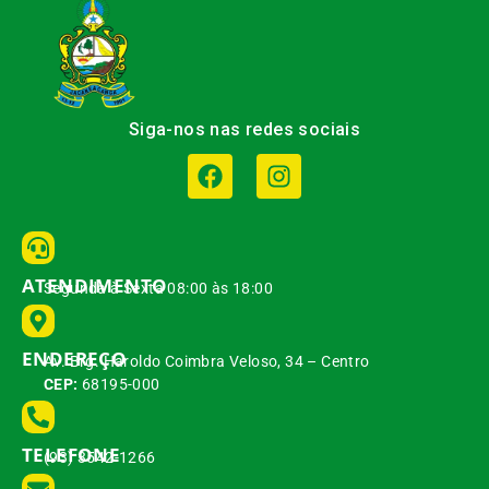
Siga-nos nas redes sociais
ATENDIMENTO
Segunda à Sexta 08:00 às 18:00
ENDEREÇO
Av. Brg. Haroldo Coimbra Veloso, 34 – Centro
CEP:
68195-000
TELEFONE
(93) 3542-1266