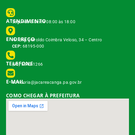
ATENDIMENTO
Segunda à Sexta 08:00 às 18:00
ENDEREÇO
Av. Brg. Haroldo Coimbra Veloso, 34 – Centro
CEP:
68195-000
TELEFONE
(93) 3542-1266
E-MAIL
ouvidoria@jacareacanga.pa.gov.br
COMO CHEGAR À PREFEITURA