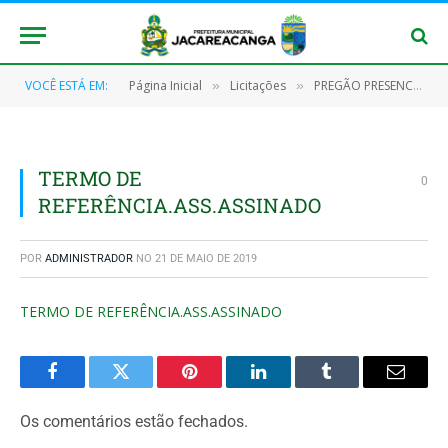
VOCÊ ESTÁ EM:
Página Inicial
Licitações
PREGÃO PRESENCIAL SRP Nº 024/2019 (Registro de preços para eventual aquisição de materiais de expediente e artigos de armarinho)
»
»
TERMO DE
0
REFERÊNCIA.ASS.ASSINADO
POR
ADMINISTRADOR
NO
21 DE MAIO DE 2019
TERMO DE REFERÊNCIA.ASS.ASSINADO
Facebook
Twitter
Pinterest
O
Tumblr
E-
LinkedIn
mail
Os comentários estão fechados.