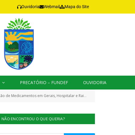
Ouvidoria
Webmail
Mapa do Site
PRECATÓRIO – FUNDEF
OUVIDORIA
ir as demandas do Hospital Municipal de Jacareacanga e das Unidades Básicas de Saúde)
NÃO ENCONTROU O QUE QUERIA?