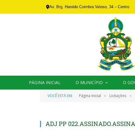
Av. Brg. Haroldo Coimbra Veloso, 34 – Centro
PÁGINA INICIAL
O MUNICÍPIO
O GO
VOCÊ ESTÁ EM:
Página Inicial
Licitações
»
»
ADJ PP 022.ASSINADO.ASSIN