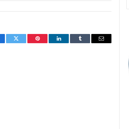
cebook
Twitter
Pinterest
O
Tumblr
E-
LinkedIn
mail