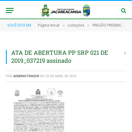
VOCÊ ESTÁ EM:
Página Inicial
Licitações
PREGÃO PRESENCIAL SRP Nº 021/2019-PMJ (Registro de preços para a eventual prestação de serviços de reforma e aquisição de moveis em madeira de lei e fabricação de portas em compensado com fórmica branca para equipar)
»
»
ATA DE ABERTURA PP SRP 021 DE
0
2019_037219 assinado
POR
ADMINISTRADOR
NO
26 DE ABRIL DE 2019