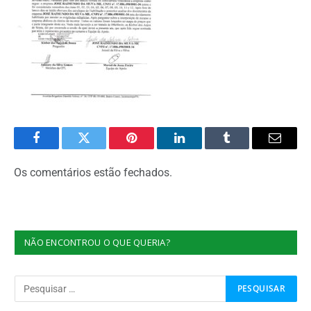
Facebook
Twitter
Pinterest
O
Tumblr
E-
LinkedIn
mail
Os comentários estão fechados.
NÃO ENCONTROU O QUE QUERIA?