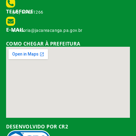
TELEFONE
(93) 3542-1266
E-MAIL
ouvidoria@jacareacanga.pa.gov.br
COMO CHEGAR À PREFEITURA
DESENVOLVIDO POR CR2