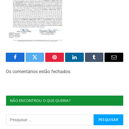
Facebook
Twitter
Pinterest
O
Tumblr
E-
LinkedIn
mail
Os comentários estão fechados.
NÃO ENCONTROU O QUE QUERIA?