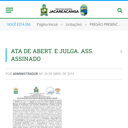
VOCÊ ESTÁ EM:
Página Inicial
Licitações
PREGÃO PRESENCIAL SRP Nº 016/2019-PMJ (Registro de preços para eventual aquisição de materiais esportivos, para atender as necessidades dos eventos esportivos e culturais)
»
»
ATA DE ABERT. E JULGA. ASS.
0
ASSINADO
POR
ADMINISTRADOR
NO
26 DE ABRIL DE 2019