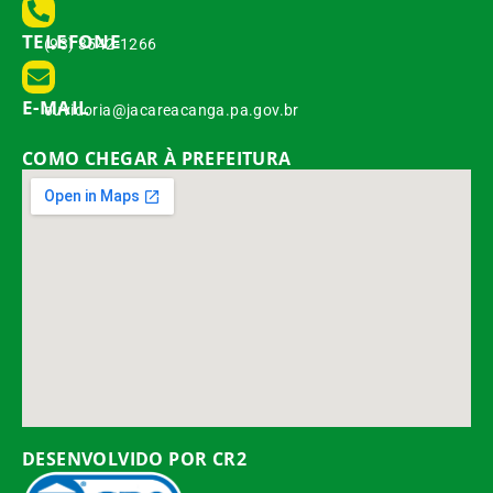
TELEFONE
(93) 3542-1266
E-MAIL
ouvidoria@jacareacanga.pa.gov.br
COMO CHEGAR À PREFEITURA
DESENVOLVIDO POR CR2