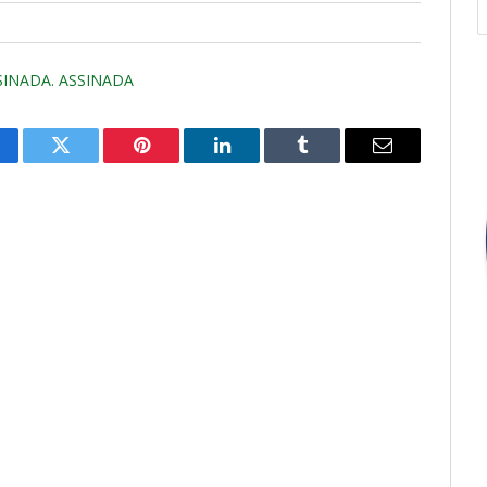
SINADA. ASSINADA
cebook
Twitter
Pinterest
O
Tumblr
E-
LinkedIn
mail