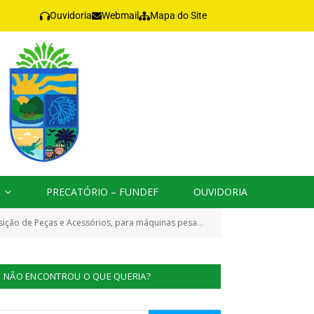
Ouvidoria
Webmail
Mapa do Site
PRECATÓRIO – FUNDEF
OUVIDORIA
as, veículos, motores estacionários e de popa, Grupos Geradores e Roçadeiras)
NÃO ENCONTROU O QUE QUERIA?