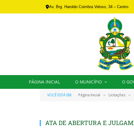
Av. Brg. Haroldo Coimbra Veloso, 34 – Centro
PÁGINA INICIAL
O MUNICÍPIO
O GO
VOCÊ ESTÁ EM:
Página Inicial
Licitações
»
»
ATA DE ABERTURA E JULGAME