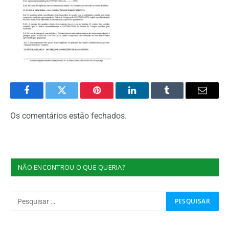
Facebook
Twitter
Pinterest
O
Tumblr
E-
LinkedIn
mail
Os comentários estão fechados.
NÃO ENCONTROU O QUE QUERIA?