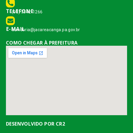
TELEFONE
(93) 3542-1266
E-MAIL
ouvidoria@jacareacanga.pa.gov.br
COMO CHEGAR À PREFEITURA
DESENVOLVIDO POR CR2