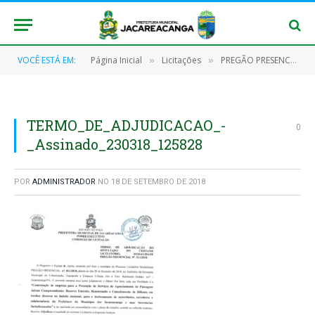
VOCÊ ESTÁ EM:
Página Inicial
Licitações
PREGÃO PRESENCIAL Nº 011/2018 – PMJ
»
»
TERMO_DE_ADJUDICACAO_-
0
_Assinado_230318_125828
POR
ADMINISTRADOR
NO
18 DE SETEMBRO DE 2018