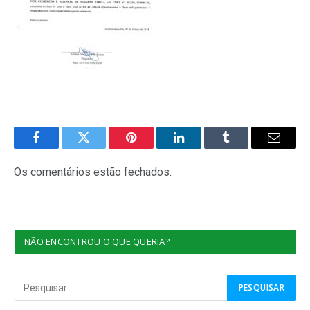
Facebook
Twitter
Pinterest
O
Tumblr
E-
LinkedIn
mail
Os comentários estão fechados.
NÃO ENCONTROU O QUE QUERIA?