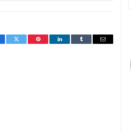
cebook
Twitter
Pinterest
O
Tumblr
E-
LinkedIn
mail