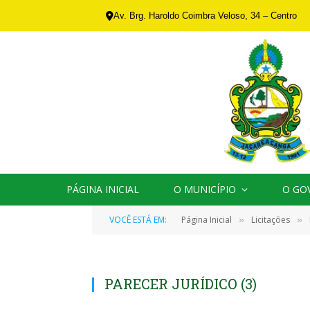
Av. Brg. Haroldo Coimbra Veloso, 34 – Centro
PÁGINA INICIAL
O MUNICÍPIO
O GO
VOCÊ ESTÁ EM:
Página Inicial
Licitações
»
»
PARECER JURÍDICO (3)