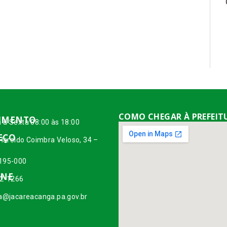
COMO CHEGAR À PREFEIT
IMENTO
 à Sexta 08:00 às 18:00
EÇO
 Haroldo Coimbra Veloso, 34 –
195-000
ONE
42-1266
ia@jacareacanga.pa.gov.br