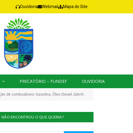
Ouvidoria
Webmail
Mapa do Site
PRECATÓRIO – FUNDEF
OUVIDORIA
ta de veículos da Prefeitura Municipal de Jacareacanga na cidade de Paranaíta/MT, para fins das Atividades da DAFAZ)
NÃO ENCONTROU O QUE QUERIA?