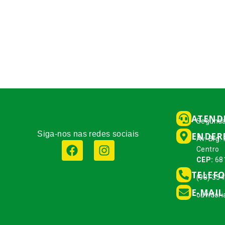
ATEND
Segunda
Siga-nos nas redes sociais
ENDER
Av. Brg.
Centro
CEP:
68
TELEF
(93) 35
E-MAIL
ouvidor