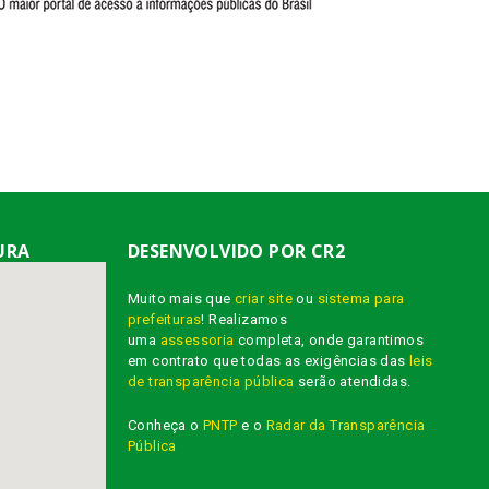
URA
DESENVOLVIDO POR CR2
Muito mais que
criar site
ou
sistema para
prefeituras
! Realizamos
uma
assessoria
completa, onde garantimos
em contrato que todas as exigências das
leis
de transparência pública
serão atendidas.
Conheça o
PNTP
e o
Radar da Transparência
Pública