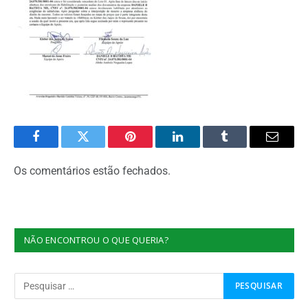
Facebook
Twitter
Pinterest
O
Tumblr
E-
LinkedIn
mail
Os comentários estão fechados.
NÃO ENCONTROU O QUE QUERIA?