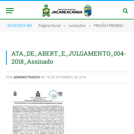
VOCÊ ESTÁ EM:
Página Inicial
Licitações
PREGÃO PRESENCIAL Nº 004/2018 – PMJ
»
»
ATA_DE_ABERT_E_JULGAMENTO_004-
2018_Assinado
POR
ADMINISTRADOR
NO
18 DE SETEMBRO DE 2018