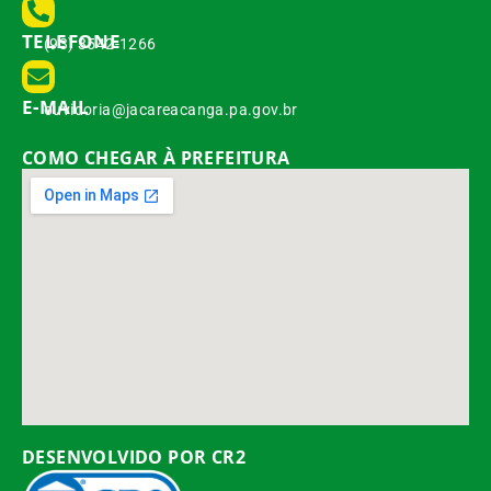
TELEFONE
(93) 3542-1266
E-MAIL
ouvidoria@jacareacanga.pa.gov.br
COMO CHEGAR À PREFEITURA
DESENVOLVIDO POR CR2