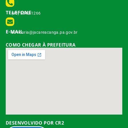
TELEFONE
(93) 3542-1266
E-MAIL
ouvidoria@jacareacanga.pa.gov.br
COMO CHEGAR À PREFEITURA
DESENVOLVIDO POR CR2