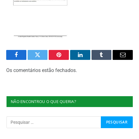
Facebook
Twitter
Pinterest
O
Tumblr
E-
LinkedIn
mail
Os comentários estão fechados.
NÃO ENCONTROU O QUE QUERIA?