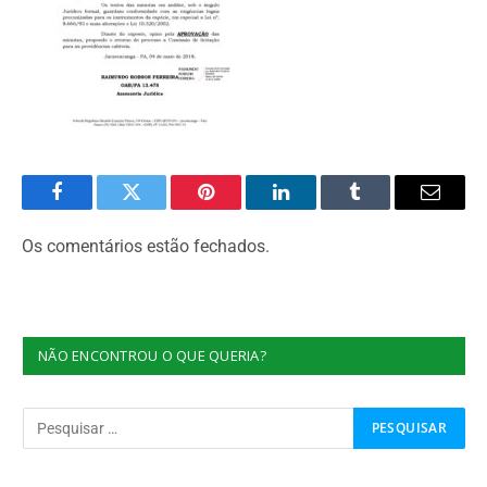
Facebook
Twitter
Pinterest
O
Tumblr
E-
LinkedIn
mail
Os comentários estão fechados.
NÃO ENCONTROU O QUE QUERIA?