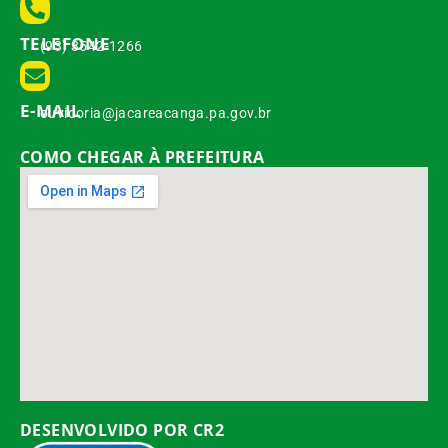
TELEFONE
(93) 3542-1266
E-MAIL
ouvidoria@jacareacanga.pa.gov.br
COMO CHEGAR À PREFEITURA
DESENVOLVIDO POR CR2