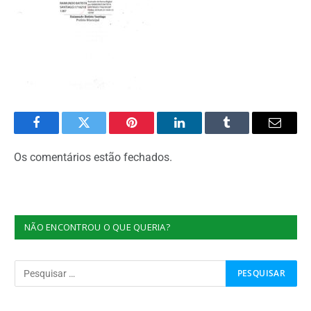
Facebook
Twitter
Pinterest
O
Tumblr
E-
LinkedIn
mail
Os comentários estão fechados.
NÃO ENCONTROU O QUE QUERIA?