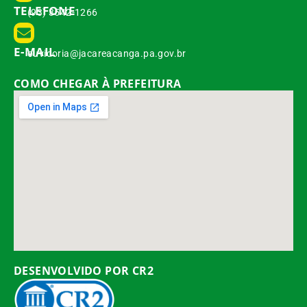
TELEFONE
(93) 3542-1266
E-MAIL
ouvidoria@jacareacanga.pa.gov.br
COMO CHEGAR À PREFEITURA
DESENVOLVIDO POR CR2