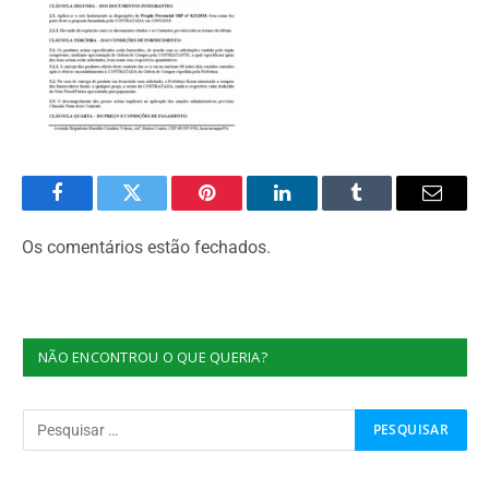
Facebook
Twitter
Pinterest
O
Tumblr
E-
LinkedIn
mail
Os comentários estão fechados.
NÃO ENCONTROU O QUE QUERIA?