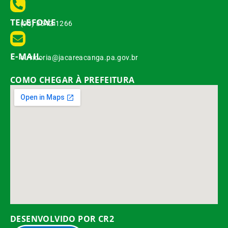
TELEFONE
(93) 3542-1266
E-MAIL
ouvidoria@jacareacanga.pa.gov.br
COMO CHEGAR À PREFEITURA
DESENVOLVIDO POR CR2