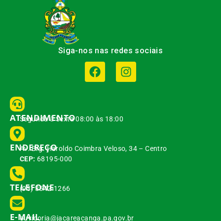
Siga-nos nas redes sociais
ATENDIMENTO
Segunda à Sexta 08:00 às 18:00
ENDEREÇO
Av. Brg. Haroldo Coimbra Veloso, 34 – Centro
CEP:
68195-000
TELEFONE
(93) 3542-1266
E-MAIL
ouvidoria@jacareacanga.pa.gov.br