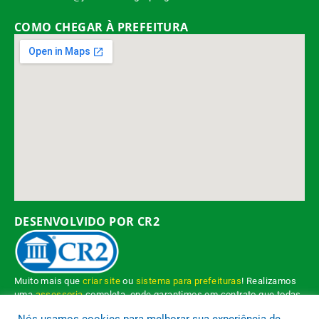
COMO CHEGAR À PREFEITURA
DESENVOLVIDO POR CR2
Muito mais que
criar site
ou
sistema para prefeituras
! Realizamos
uma
assessoria
completa, onde garantimos em contrato que todas
as exigências das
leis de transparência pública
serão atendidas.