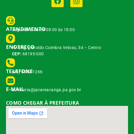
ATENDIMENTO
Segunda à Sexta 08:00 às 18:00
ENDEREÇO
Av. Brg. Haroldo Coimbra Veloso, 34 – Centro
CEP:
68195-000
TELEFONE
(93) 3542-1266
E-MAIL
ouvidoria@jacareacanga.pa.gov.br
COMO CHEGAR À PREFEITURA