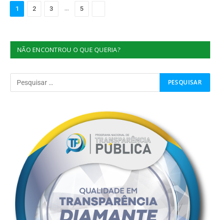
…
Próximo
1
2
3
5
NÃO ENCONTROU O QUE QUERIA?