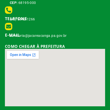
CEP:
68195-000
TELEFONE
(93) 3542-1266
E-MAIL
ouvidoria@jacareacanga.pa.gov.br
COMO CHEGAR À PREFEITURA