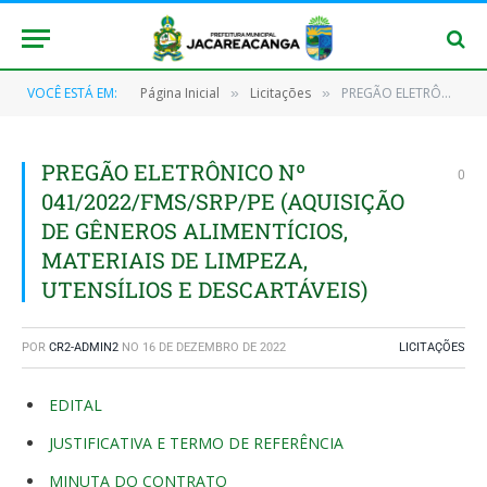
VOCÊ ESTÁ EM:
Página Inicial
Licitações
PREGÃO ELETRÔNICO Nº 041/2022/FMS/SRP/PE (AQUISIÇÃO DE GÊNEROS ALIMENTÍCIOS, MATERIAIS DE LIMPEZA, UTENSÍLIOS E DESCARTÁVEIS)
»
»
PREGÃO ELETRÔNICO Nº
0
041/2022/FMS/SRP/PE (AQUISIÇÃO
DE GÊNEROS ALIMENTÍCIOS,
MATERIAIS DE LIMPEZA,
UTENSÍLIOS E DESCARTÁVEIS)
POR
CR2-ADMIN2
NO
16 DE DEZEMBRO DE 2022
LICITAÇÕES
EDITAL
JUSTIFICATIVA E TERMO DE REFERÊNCIA
MINUTA DO CONTRATO