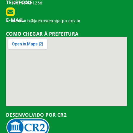
TELEFONE
(93) 3542-1266
E-MAIL
ouvidoria@jacareacanga.pa.gov.br
COMO CHEGAR À PREFEITURA
DESENVOLVIDO POR CR2