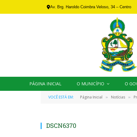
Av. Brg. Haroldo Coimbra Veloso, 34 – Centro
PÁGINA INICIAL
O MUNICÍPIO
O GO
VOCÊ ESTÁ EM:
Página Inicial
Notícias
P
»
»
DSCN6370