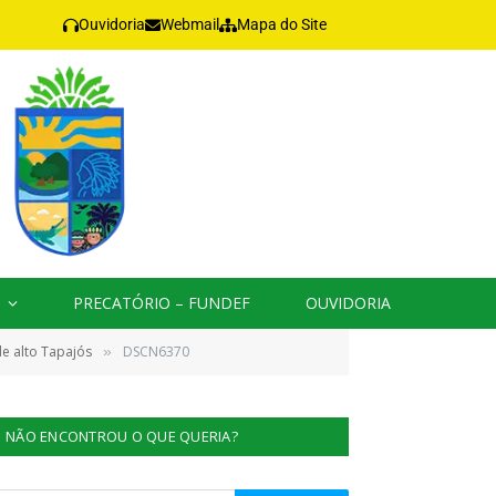
Ouvidoria
Webmail
Mapa do Site
PRECATÓRIO – FUNDEF
OUVIDORIA
de alto Tapajós
DSCN6370
»
NÃO ENCONTROU O QUE QUERIA?