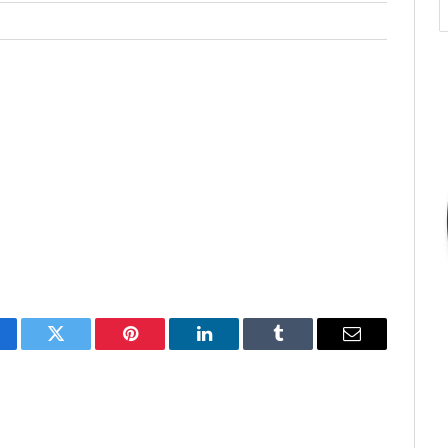
cebook
Twitter
Pinterest
O
Tumblr
E-
LinkedIn
mail