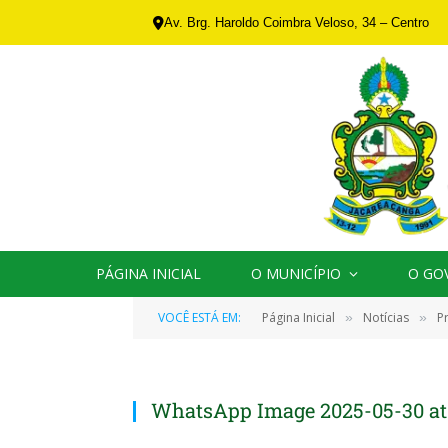
Av. Brg. Haroldo Coimbra Veloso, 34 – Centro
PÁGINA INICIAL
O MUNICÍPIO
O GO
VOCÊ ESTÁ EM:
Página Inicial
Notícias
P
»
»
WhatsApp Image 2025-05-30 at 0