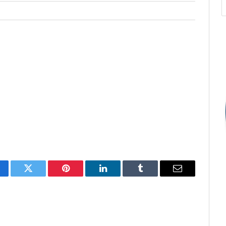
cebook
Twitter
Pinterest
O
Tumblr
E-
LinkedIn
mail