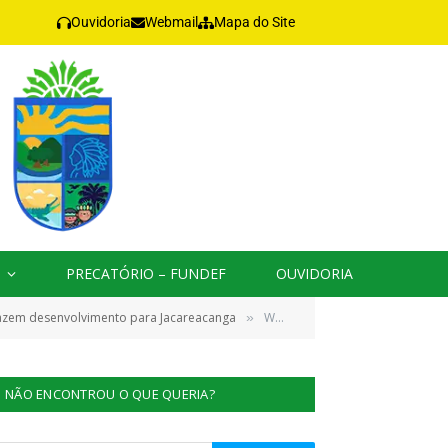
Ouvidoria
Webmail
Mapa do Site
PRECATÓRIO – FUNDEF
OUVIDORIA
razem desenvolvimento para Jacareacanga
WhatsApp Image 2025-05-30 at 00.01.58 (1)
»
NÃO ENCONTROU O QUE QUERIA?