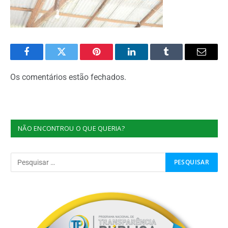
Facebook
Twitter
Pinterest
O
Tumblr
E-
LinkedIn
mail
Os comentários estão fechados.
NÃO ENCONTROU O QUE QUERIA?