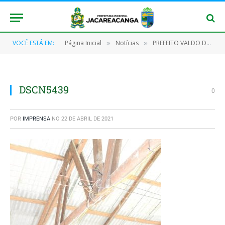
VOCÊ ESTÁ EM:
Página Inicial
Notícias
PREFEITO VALDO DO POSTO VISITOU ALDEIA BOCA DO RIO DAS TROPAS.
»
»
DSCN5439
0
POR
IMPRENSA
NO
22 DE ABRIL DE 2021