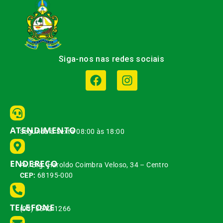
Siga-nos nas redes sociais
ATENDIMENTO
Segunda à Sexta 08:00 às 18:00
ENDEREÇO
Av. Brg. Haroldo Coimbra Veloso, 34 – Centro
CEP:
68195-000
TELEFONE
(93) 3542-1266