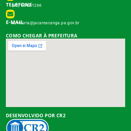
TELEFONE
(93) 3542-1266
E-MAIL
ouvidoria@jacareacanga.pa.gov.br
COMO CHEGAR À PREFEITURA
DESENVOLVIDO POR CR2