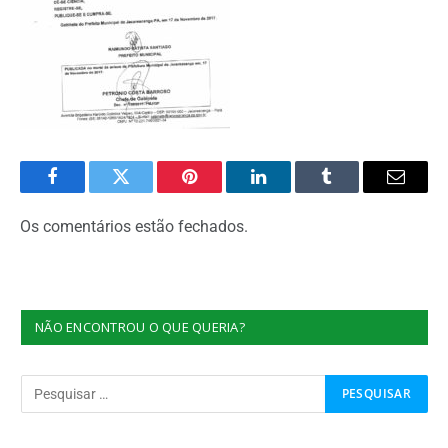
Facebook
Twitter
Pinterest
O
Tumblr
E-
LinkedIn
mail
Os comentários estão fechados.
NÃO ENCONTROU O QUE QUERIA?